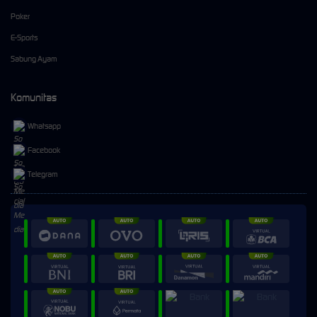
Poker
E-Sports
Sabung Ayam
Komunitas
Whatsapp
Facebook
Telegram