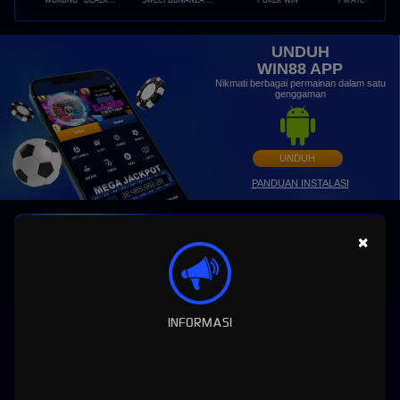
UNDUH
WIN88 APP
Nikmati berbagai permainan dalam satu
genggaman
UNDUH
PANDUAN INSTALASI
×
INFORMASI
WIN88: Situs Slot MAXWIN Gacor Hari Ini Link Slot88 Online
Gampang Menang