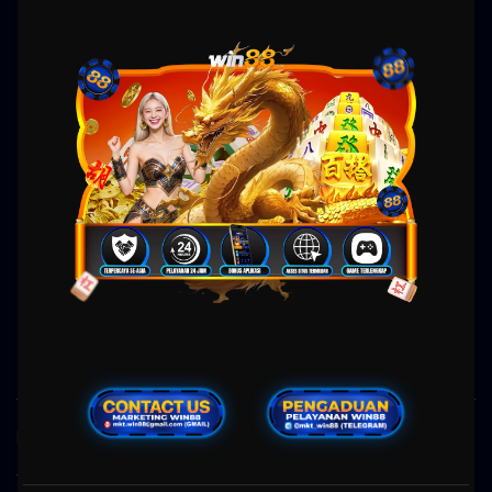
WIN88: Situs Slot MAXWIN
Gacor Hari Ini Link Slot88
Online Gampang Menang
Win88 hadir untuk memberikan rasa aman dan kepastian bagi pemain yang ingin
menikmati
slot gacor
tanpa gangguan. Semua permainan yang tersedia telah melalui
verifikasi keamanan dan sertifikasi
slot resmi
, memastikan tidak ada manipulasi hasil
permainan. Link slot88 yang digunakan merupakan jalur resmi yang langsung
menghubungkan pemain ke server asli provider besar. Dengan update slot gacor hari ini,
pemain bisa memilih permainan dengan RTP tertinggi yang sedang trend di pasaran.
Transaksi keuangan juga terlindungi dengan teknologi enkripsi sehingga tidak akan bocor
ke pihak yang tidak bertanggung jawab. Jika kamu menginginkan pengalaman slot gacor
yang benar-benar fair, Win88 dan
slot88
membuktikan kualitasnya melalui pelayanan
yang jujur dan transparan.
Kebijaksanaan
Platform
Tentang Win88
Promosi