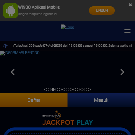
×
WIN88 Aplikasi Mobile
UNDUH
Jangan tampilkan lagi hari ini
iharaan Terjadwal: CQ9 pada 07-Agt-2026 dari 12.09.09 sampai 16.00.00. Selama waktu ini, CQ
Daftar
Masuk
JACKPOT
PLAY