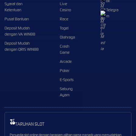
ok
Syarat dan
Live
Ketentuan
Casino
Telegra
m
Pusat Bantuan
Race
Deposit Mudah
Togel
dengan VA WIN88
Olahraga
Deposit Mudah
Crash
dengan QRIS WIN88
Game
Arcade
Poker
E-Sports
Sabung
Ayam
TARUHAN SLOT
Penyedia slot online dengan beragam pilihan game menarik yang memudahkan