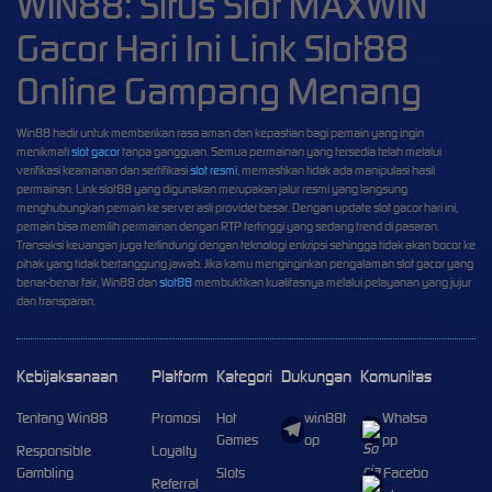
WIN88: Situs Slot MAXWIN
Gacor Hari Ini Link Slot88
Online Gampang Menang
Win88 hadir untuk memberikan rasa aman dan kepastian bagi pemain yang ingin
menikmati
slot gacor
tanpa gangguan. Semua permainan yang tersedia telah melalui
verifikasi keamanan dan sertifikasi
slot resmi
, memastikan tidak ada manipulasi hasil
permainan. Link slot88 yang digunakan merupakan jalur resmi yang langsung
menghubungkan pemain ke server asli provider besar. Dengan update slot gacor hari ini,
pemain bisa memilih permainan dengan RTP tertinggi yang sedang trend di pasaran.
Transaksi keuangan juga terlindungi dengan teknologi enkripsi sehingga tidak akan bocor ke
pihak yang tidak bertanggung jawab. Jika kamu menginginkan pengalaman slot gacor yang
benar-benar fair, Win88 dan
slot88
membuktikan kualitasnya melalui pelayanan yang jujur
dan transparan.
Kebijaksanaan
Platform
Kategori
Dukungan
Komunitas
Tentang Win88
Promosi
Hot
win88t
Whatsa
Games
op
pp
Responsible
Loyalty
Gambling
Slots
Facebo
Referral