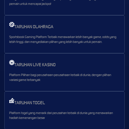
pemain untuk mencapai jackpot
TARUHAN OLAHRAGA
Sportsbook Gaming Platform Terbaik menawarkan lebih banyak game, odds yang
lebih tinggi, dan menyediakan pilihan yang lebih banyak untuk pemain.
TARUHAN LIVE KASINO
Platform Pilihan bagi perusahaan-perusahaan terbaik di dunia, dengan pilihan
variasi game terbanyak
TARUHAN TOGEL
Platform togel yang menarik dari perusahan terbaik di dunia yang menawarkan
hadiah kemenangan besar