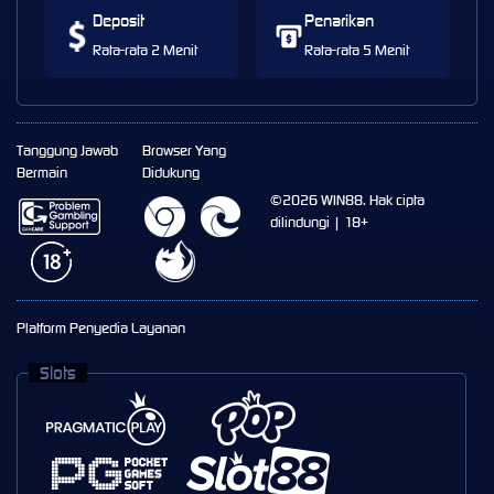
Deposit
Penarikan
Rata-rata 2 Menit
Rata-rata 5 Menit
Tanggung Jawab
Browser Yang
Bermain
Didukung
©2026 WIN88. Hak cipta
dilindungi | 18+
Platform Penyedia Layanan
Slots