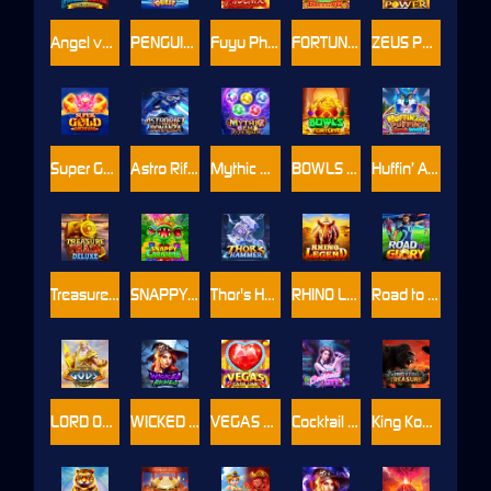
Angel vs Devil Ultimate Goal Showdown
PENGUIN QUEST
Fuyu Phoenix
FORTUNE GOD BLESSING
ZEUS POWER
Super Gold Arowana
Astro Rift Bonanza
Mythic Gems: Five Realms
BOWLS OF FORTUNE
Huffin’ And Puffin’ Ultra Wheel
Treasure Train Deluxe
SNAPPY CARNIVAL
Thor's Hammer
RHINO LEGEND
Road to Glory
LORD OF THE GODS
WICKED RICHES
VEGAS CASH LINK
Cocktail City
King Kong Treasure