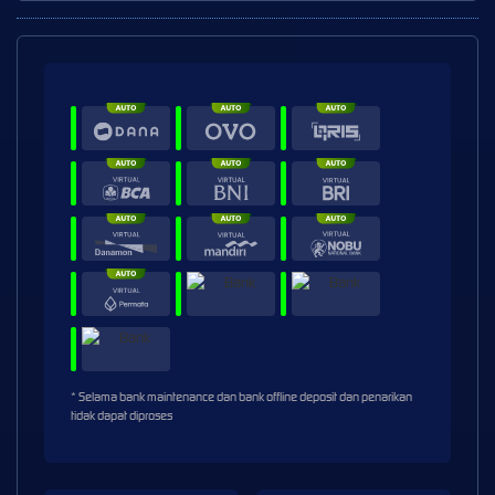
* Selama bank maintenance dan bank offline deposit dan penarikan
tidak dapat diproses