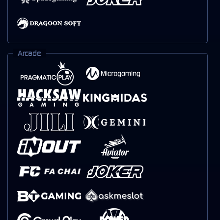
Arcade