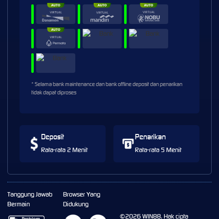
* Selama bank maintenance dan bank offline deposit dan penarikan
tidak dapat diproses
Deposit
Penarikan
Rata-rata 2 Menit
Rata-rata 5 Menit
Tanggung Jawab
Browser Yang
Bermain
Didukung
©2026 WIN88. Hak cipta