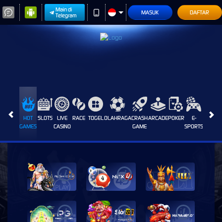
Main di
MASUK
DAFTAR
Telegram
HOT
SLOTS
LIVE
RACE
TOGEL
OLAHRAGA
CRASH
ARCADE
POKER
E-
SABUN
GAMES
CASINO
GAME
SPORTS
AYAM
i
i
i
i
i
i