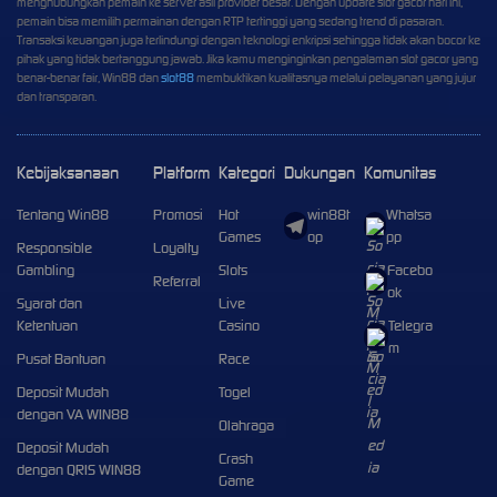
menghubungkan pemain ke server asli provider besar. Dengan update slot gacor hari ini,
pemain bisa memilih permainan dengan RTP tertinggi yang sedang trend di pasaran.
Transaksi keuangan juga terlindungi dengan teknologi enkripsi sehingga tidak akan bocor ke
pihak yang tidak bertanggung jawab. Jika kamu menginginkan pengalaman slot gacor yang
benar-benar fair, Win88 dan
slot88
membuktikan kualitasnya melalui pelayanan yang jujur
dan transparan.
Kebijaksanaan
Platform
Kategori
Dukungan
Komunitas
Tentang Win88
Promosi
Hot
win88t
Whatsa
Games
op
pp
Responsible
Loyalty
Gambling
Slots
Facebo
Referral
ok
Syarat dan
Live
Ketentuan
Casino
Telegra
m
Pusat Bantuan
Race
Deposit Mudah
Togel
dengan VA WIN88
Olahraga
Deposit Mudah
Crash
dengan QRIS WIN88
Game