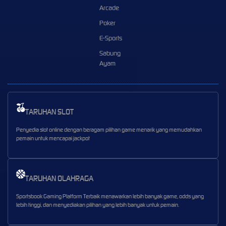
Arcade
Poker
E-Sports
Sabung
Ayam
TARUHAN SLOT
Penyedia slot online dengan beragam pilihan game menarik yang memudahkan
pemain untuk mencapai jackpot
TARUHAN OLAHRAGA
Sportsbook Gaming Platform Terbaik menawarkan lebih banyak game, odds yang
lebih tinggi, dan menyediakan pilihan yang lebih banyak untuk pemain.