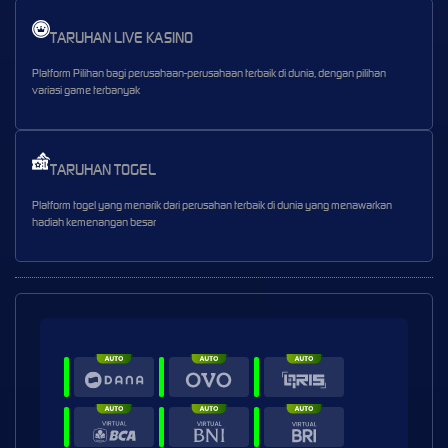
TARUHAN LIVE KASINO
Platform Pilihan bagi perusahaan-perusahaan terbaik di dunia, dengan pilihan
variasi game terbanyak
TARUHAN TOGEL
Platform togel yang menarik dari perusahan terbaik di dunia yang menawarkan
hadiah kemenangan besar