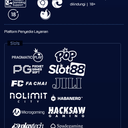
dilindungi | 18+
Platform Penyedia Layanan
Slots