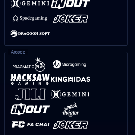
Arcade