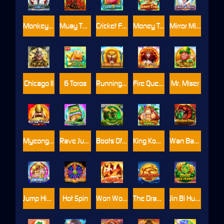
Monkey Office Legend
Muay Thai
Cricket Fever
Money Tree
Mirror Mirror
Chicago II
6 Toros
Running Animals
Fire Queen
Mr. Miser
Myeong-ryang
Rave Jump 2 M
Boots Of Luck
King Kong Shake
Wan Bao Dino
Jump High 2
Hot Spin
Won Won Won
The Dragon Brings Wealth
Jin Bi Hui Huang