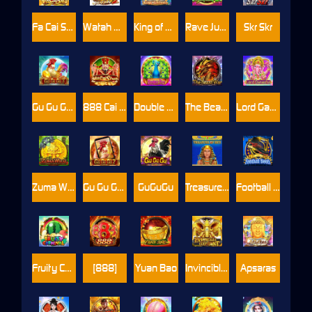
Fa Cai Shen
Watah Master 2
King of Atlantis
Rave Jump 2
Skr Skr
Gu Gu Gu 3
888 Cai Shen
Double Fly
The Beast War
Lord Ganesha
Zuma Wild
Gu Gu Gu 2 M
GuGuGu
Treasure of Seti
Football Boots
Fruity Carnival
[888]
Yuan Bao
Invincible Elephant
Apsaras