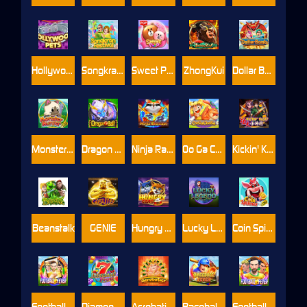
Hollywood Pets
Songkran Festival
Sweet POP
ZhongKui
Dollar Bomb
Monster Hunter
Dragon Ball
Ninja Raccoon
Oo Ga Cha Ka
Kickin' Kash
Beanstalk
GENIE
Hungry Cats
Lucky Legend
Coin Spinner
Football Fever
Diamond Fruit
Acrobatics
Baseball Fever
Football Fever M