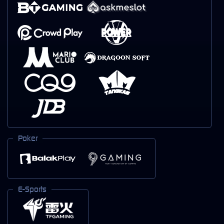
Poker
E-Sports