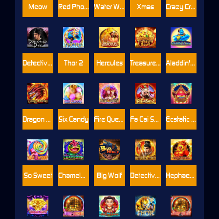
Meow
Red Phoenix
Water World
Xmas
Crazy Crazy 2
Detective Dee
Thor 2
Hercules
Treasure Bowl
Aladdin's lamp
Dragon Heart
Six Candy
Fire Queen2
Fa Cai Shen2
Ecstatic Circus
So Sweet
Chameleon
Big Wolf
Detective Dee 2
Hephaestus