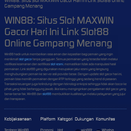
WIN88: Situs Slot MAXWIN Gacor Hari Ini Link Slot88 Online
Gampang Menang
WIN88: Situs Slot MAXWIN
Gacor Hari Ini Link Slot88
Online Gampang Menang
Win88 hadir untuk memberikan rasa aman dan kepastian bagi pemain yang ingin
menikmati
slot gacor
tanpa gangguan. Semua permainan yang tersedia telah melalui
verifikasi keamanan dan sertifikasi
slot resmi
, memastikan tidak ada manipulasi hasil
permainan. Link slot88 yang digunakan merupakan jalur resmi yang langsung
menghubungkan pemain ke server asli provider besar. Dengan update slot gacor hari ini,
pemain bisa memilih permainan dengan RTP tertinggi yang sedang trend di pasaran.
Transaksi keuangan juga terlindungi dengan teknologi enkripsi sehingga tidak akan bocor ke
pihak yang tidak bertanggung jawab. Jika kamu menginginkan pengalaman slot gacor yang
benar-benar fair, Win88 dan
slot88
membuktikan kualitasnya melalui pelayanan yang jujur
dan transparan.
Kebijaksanaan
Platform
Kategori
Dukungan
Komunitas
Tentang Win88
Promosi
Hot
win88t
Whatsa